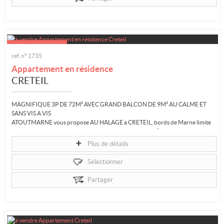
ref. n° 1735
Appartement en résidence
CRETEIL
MAGNIFIQUE 3P DE 72M² AVEC GRAND BALCON DE 9M² AU CALME ET
SANS VIS A VIS
ATOUTMARNE vous propose AU HALAGE à CRETEIL, bords de Marne limite
Saint Maur, ce MAGNIFIQUE 3 pièces lumineux de 72 m² au coeur du parc de
la...
Plus de détails
Sélectionner
Partager