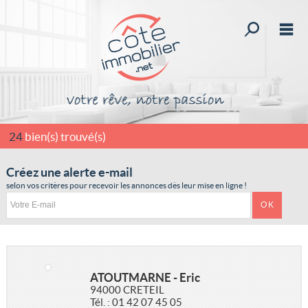
Affiner la r
M
Acheter
Vendre
Louer
24
bien(s) trouvé(s)
Nos services
Créez une alerte e-mail
selon vos critères pour recevoir les annonces dès leur mise en ligne !
Rejoignez-nous
Mon compte
Mes sélections
0
Accueil
ATOUTMARNE - Eric
94000 CRETEIL
Qui sommes-nous ?
Tél. : 01 42 07 45 05