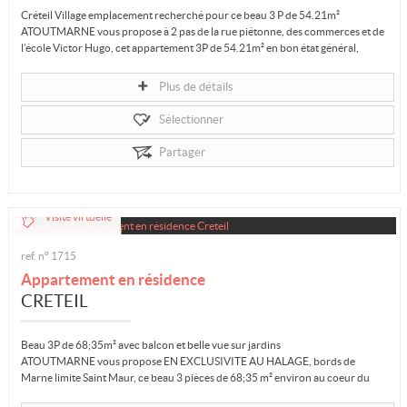
Créteil Village emplacement recherché pour ce beau 3 P de 54.21m²
ATOUTMARNE vous propose à 2 pas de la rue piétonne, des commerces et de
l’école Victor Hugo, cet appartement 3P de 54.21m² en bon état général,
idéal...
Plus de détails
Sélectionner
Partager
Visite virtuelle
ref. n° 1715
Appartement en résidence
CRETEIL
Beau 3P de 68;35m² avec balcon et belle vue sur jardins
ATOUTMARNE vous propose EN EXCLUSIVITE AU HALAGE, bords de
Marne limite Saint Maur, ce beau 3 pièces de 68;35 m² environ au coeur du
parc de la...