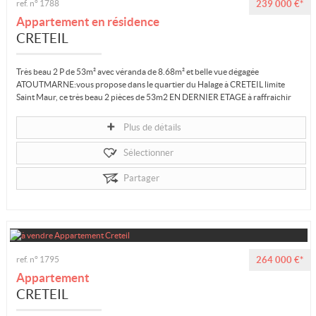
ref. n° 1788
239 000 €*
Appartement en résidence
CRETEIL
Très beau 2 P de 53m² avec véranda de 8.68m² et belle vue dégagée
ATOUTMARNE:vous propose dans le quartier du Halage à CRETEIL limite
Saint Maur, ce très beau 2 pièces de 53m2 EN DERNIER ETAGE à raffraichir
au sein...
Plus de détails
Sélectionner
Partager
ref. n° 1795
264 000 €*
Appartement
CRETEIL