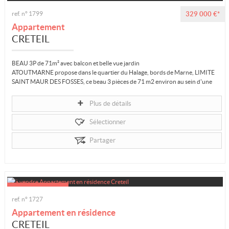
ref. n° 1799
329 000 €*
Appartement
CRETEIL
BEAU 3P de 71m² avec balcon et belle vue jardin
ATOUTMARNE propose dans le quartier du Halage, bords de Marne, LIMITE
SAINT MAUR DES FOSSES, ce beau 3 pièces de 71 m2 environ au sein d'une
résidence...
Plus de détails
Sélectionner
Partager
ref. n° 1727
Appartement en résidence
CRETEIL