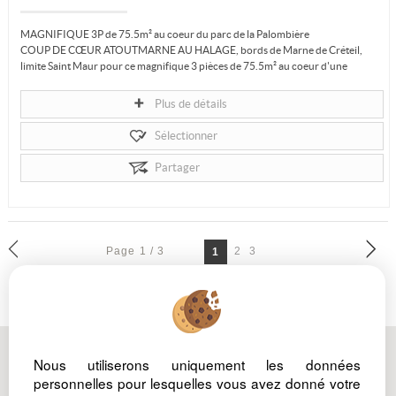
MAGNIFIQUE 3P de 75.5m² au coeur du parc de la Palombière
COUP DE CŒUR ATOUTMARNE AU HALAGE, bords de Marne de Créteil,
limite Saint Maur pour ce magnifique 3 pièces de 75.5m² au coeur d'une
résidence fermée...
Plus de détails
Sélectionner
Partager
Page 1 / 3
2
3
1
Nous utiliserons uniquement les données
Mentions Légales
Nos barèmes d'honoraires
personnelles pour lesquelles vous avez donné votre
Politique de protection des données
Gérer les cookies