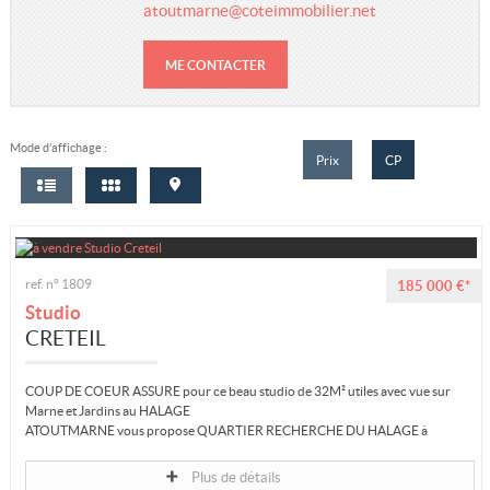
atoutmarne@coteimmobilier.net
Nos conseillers
ME CONTACTER
Estimation gratuite
Alerte e-mail
Mode d’affichage :
Prix
CP
Contact
ref. n° 1809
185 000 €*
Studio
CRETEIL
COUP DE COEUR ASSURE pour ce beau studio de 32M² utiles avec vue sur
Marne et Jardins au HALAGE
ATOUTMARNE vous propose QUARTIER RECHERCHE DU HALAGE à
Créteil, bords de Marne, limite Saint Maur des Fossés, ce très beau studio
meublé de 32m²...
Plus de détails